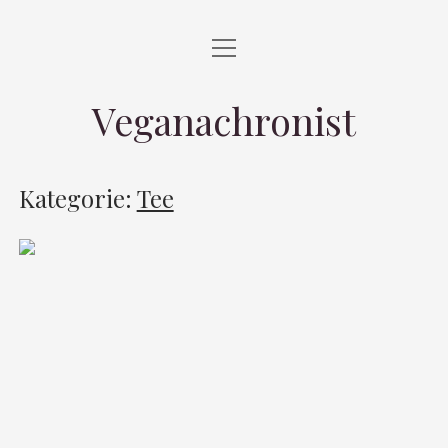
alle Beiträge
Essen
Veganachronist
Selbstgemacht
Leben
Kategorie:
Tee
|
Quellen und Kochbücher
Impressum
Impressum
Erklärung zur Barrierefreiheit
Datenschutzerklärung