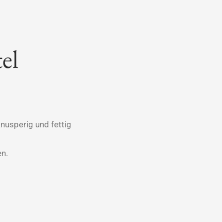
el
nusperig und fettig
en.