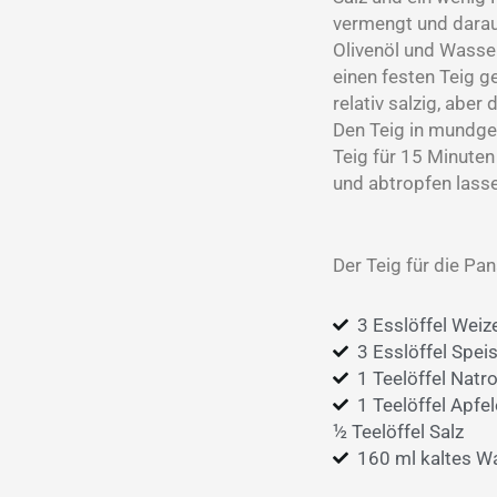
vermengt und darau
Olivenöl und Wasser
einen festen Teig g
relativ salzig, aber
Den Teig in mundge
Teig für 15 Minute
und abtropfen lass
Der Teig für die Pa
3 Esslöffel Wei
3 Esslöffel Spei
1 Teelöffel Natr
1 Teelöffel Apfe
½ Teelöffel Salz
160 ml kaltes W