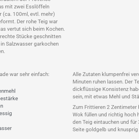
s mit zwei Esslöffeln
 (ca. 100ml, evtl. mehr)
eformt. Der rohe Teig war
 das vertut sich beim Kochen.
rechte Stücke geschnitten
n in Salzwasser garkochen
en.
nade war sehr einfach:
Alle Zutaten klumpenfrei ver
Minuten ruhen lassen. Der Te
dickflüssige Konsistenz habe
zenmehl
sein, mit etwas Mehl und St
sestärke
on
Zum Frittieren 2 Zentimeter
lessig
Wok füllen und richtig hoch h
den Teig eintauchen und für
asser
Seite goldgelb und knusprig